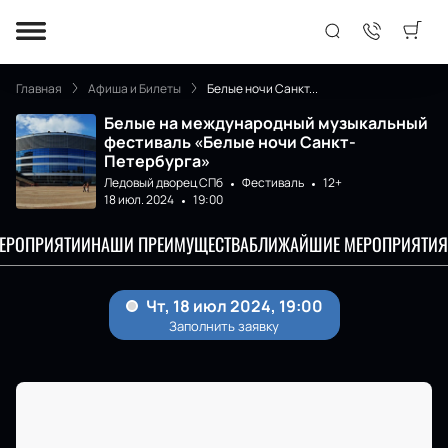
Главная
Афиша и Билеты
Белые ночи Санкт...
Белые на международный музыкальный
фестиваль «Белые ночи Санкт-
Петербурга»
Ледовый дворец СПб
Фестиваль
12+
18 июл. 2024
19:00
МЕРОПРИЯТИИ
НАШИ ПРЕИМУЩЕСТВА
БЛИЖАЙШИЕ МЕРОПРИЯТИЯ