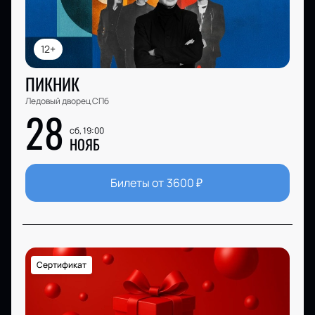
12+
ПИКНИК
Ледовый дворец СПб
28
сб, 19:00
НОЯБ
Билеты от
3600
₽
Сертификат