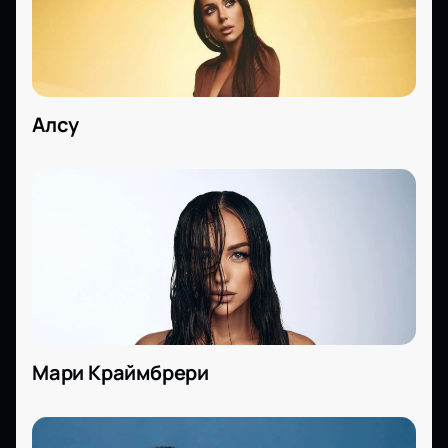
Алсу
Мари Краймбрери