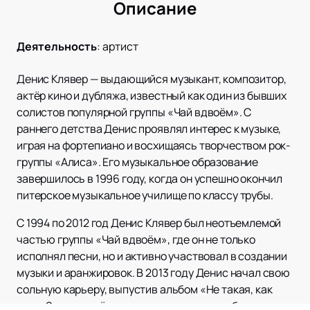
Описание
Деятельность
:
артист
Денис Клявер — выдающийся музыкант, композитор,
актёр кино и дубляжа, известный как один из бывших
солистов популярной группы «Чай вдвоём». С
раннего детства Денис проявлял интерес к музыке,
играя на фортепиано и восхищаясь творчеством рок-
группы «Алиса». Его музыкальное образование
завершилось в 1996 году, когда он успешно окончил
питерское музыкальное училище по классу трубы.
С 1994 по 2012 год Денис Клявер был неотъемлемой
частью группы «Чай вдвоём», где он не только
исполнял песни, но и активно участвовал в создании
музыки и аранжировок. В 2013 году Денис начал свою
сольную карьеру, выпустив альбом «Не такая, как
все». За одноимённую песню из этого альбома он