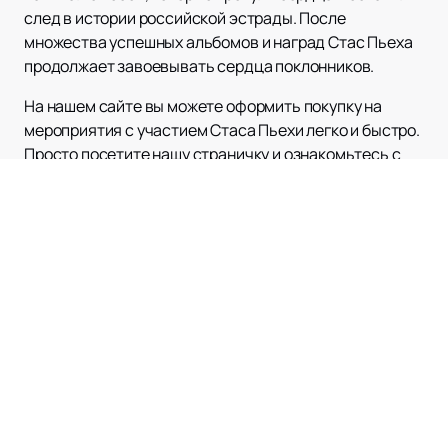
след в истории российской эстрады. После
множества успешных альбомов и наград Стас Пьеха
продолжает завоевывать сердца поклонников.
На нашем сайте вы можете оформить покупку на
мероприятия с участием Стаса Пьехи легко и быстро.
Просто посетите нашу страничку и ознакомьтесь с
расписанием и афишей концертов. Стас Пьеха — не
только сильный вокалист, но и талантливый
музыкант. Он пишет свои песни, создавая музыку,
которая дарит настоящие эмоции.
Не упустите возможность стать свидетелем
уникальных выступлений Стаса Пьехи!
Купите
билеты
на нашем сайте прямо сейчас и получите
незабываемые впечатления от непревзойденного
шоу этого талантливого артиста. Музыка Стаса Пьехи
— это магия, которая оживает на сцене и наполняет
наши сердца радостью и энергией.