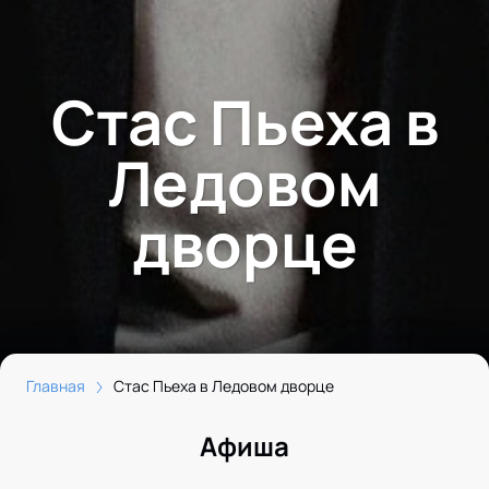
Стас Пьеха в
Ледовом
дворце
Главная
Стас Пьеха в Ледовом дворце
Афиша