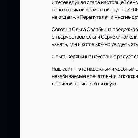
и телеведущая стала настоящей сенс
неповторимой солисткой группы SERE
не отдам», «Перепутала» и многие др
Сегодня Ольга Серябкина продолжает
с творчеством Ольги Серябкиной бли
узнать, где и когда можно увидеть э
Ольга Серябкина неустанно радует с
Наш сайт — это надежный и удобный 
незабываемые впечатления и положи
любимой артисткой вживую.