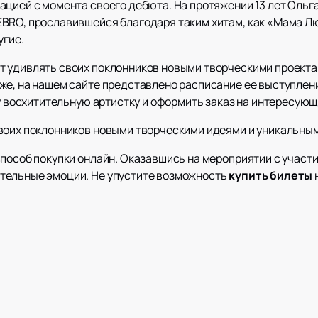
ацией с момента своего дебюта. На протяжении 13 лет Ольг
BRO, прославившейся благодаря таким хитам, как «Мама Люб
угие.
 удивлять своих поклонников новыми творческими проектам
же, на нашем сайте представлено расписание ее выступлен
ту восхитительную артистку и оформить заказ на интересующ
воих поклонников новыми творческими идеями и уникальны
способ покупки онлайн. Оказавшись на мероприятии с участ
тельные эмоции. Не упустите возможность
купить билеты