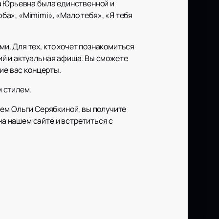
а Юрьевна была единственной и
а», «Mimimi», «Мало тебя», «Я тебя
и. Для тех, кто хочет познакомиться
ий и актуальная афиша. Вы сможете
ие вас концерты.
м стилем.
ием Ольги Серябкиной, вы получите
на нашем сайте и встретиться с