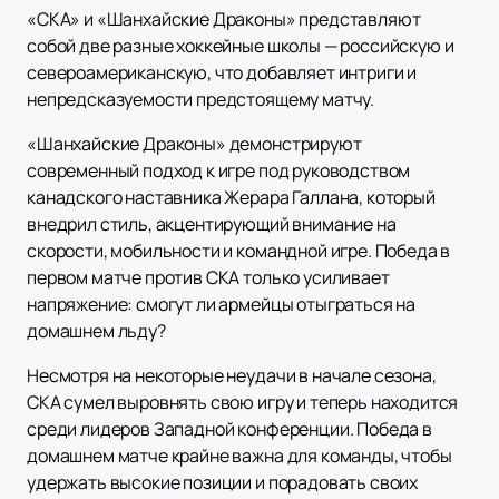
«СКА» и «Шанхайские Драконы» представляют
собой две разные хоккейные школы — российскую и
североамериканскую, что добавляет интриги и
непредсказуемости предстоящему матчу.
«Шанхайские Драконы» демонстрируют
современный подход к игре под руководством
канадского наставника Жерара Галлана, который
внедрил стиль, акцентирующий внимание на
скорости, мобильности и командной игре. Победа в
первом матче против СКА только усиливает
напряжение: смогут ли армейцы отыграться на
домашнем льду?
Несмотря на некоторые неудачи в начале сезона,
СКА сумел выровнять свою игру и теперь находится
среди лидеров Западной конференции. Победа в
домашнем матче крайне важна для команды, чтобы
удержать высокие позиции и порадовать своих