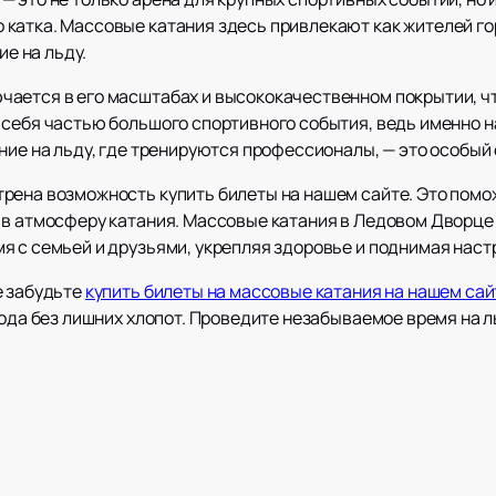
атка. Массовые катания здесь привлекают как жителей горо
е на льду.
ается в его масштабах и высококачественном покрытии, ч
 себя частью большого спортивного события, ведь именно н
ние на льду, где тренируются профессионалы, — это особый 
рена возможность купить билеты на нашем сайте. Это помо
в атмосферу катания. Массовые катания в Ледовом Дворце —
я с семьей и друзьями, укрепляя здоровье и поднимая наст
е забудьте
купить билеты на массовые катания на нашем сай
орода без лишних хлопот. Проведите незабываемое время на