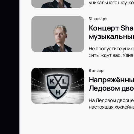
уникального шоу, к
31 января
Концерт Sha
музыкальны
Не пропустите уни
хиты ждут вас. Узн
8 января
Напряжённый
Ледовом дв
На Ледовом дворце 
настоящая хоккейн