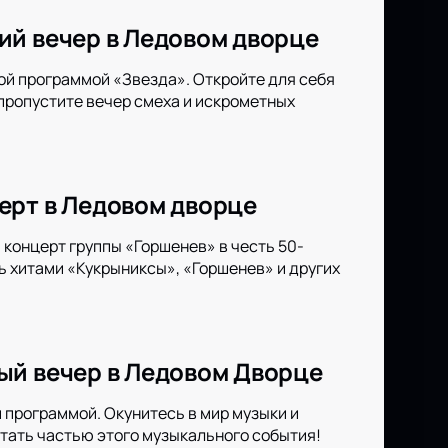
ий вечер в Ледовом дворце
ой программой «Звезда». Откройте для себя
 пропустите вечер смеха и искрометных
ерт в Ледовом дворце
концерт группы «Горшенев» в честь 50-
ь хитами «Кукрыниксы», «Горшенев» и других
ый вечер в Ледовом Дворце
 программой. Окунитесь в мир музыки и
тать частью этого музыкального события!