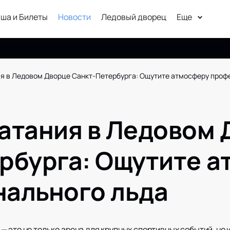
ша и Билеты
Новости
Ледовый дворец
Еще
я в Ледовом Дворце Санкт-Петербурга: Ощутите атмосферу проф
атания в Ледовом 
рбурга: Ощутите 
ального льда
 это не только арена для крупных спортивных событий, но 