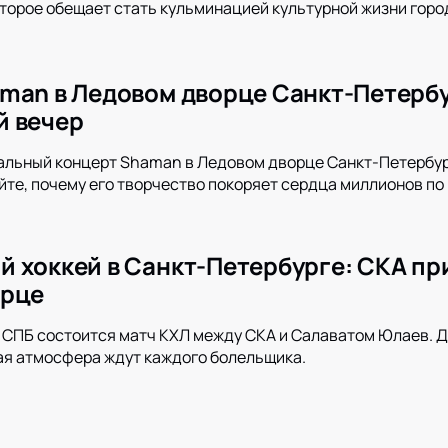
оторое обещает стать кульминацией культурной жизни город
man в Ледовом дворце Санкт-Петерб
й вечер
кальный концерт Shaman в Ледовом дворце Санкт-Петербу
айте, почему его творчество покоряет сердца миллионов по 
 хоккей в Санкт-Петербурге: СКА пр
орце
СПБ состоится матч КХЛ между СКА и Салаватом Юлаев. Д
ая атмосфера ждут каждого болельщика.