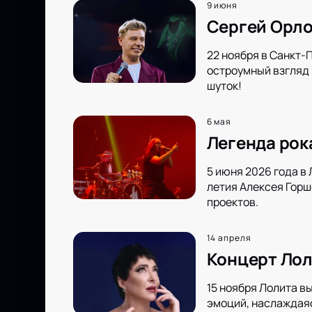
9 июня
Сергей Орло
22 ноября в Санкт-
остроумный взгляд 
шуток!
6 мая
Легенда рок
5 июня 2026 года в
летия Алексея Горш
проектов.
14 апреля
Концерт Лол
15 ноября Лолита в
эмоций, наслаждаяс