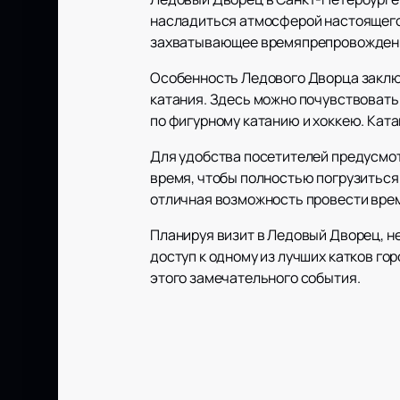
насладиться атмосферой настоящего к
захватывающее времяпрепровождени
Особенность Ледового Дворца заключ
катания. Здесь можно почувствовать
по фигурному катанию и хоккею. Ката
Для удобства посетителей предусмот
время, чтобы полностью погрузиться 
отличная возможность провести врем
Планируя визит в Ледовый Дворец, н
доступ к одному из лучших катков г
этого замечательного события.