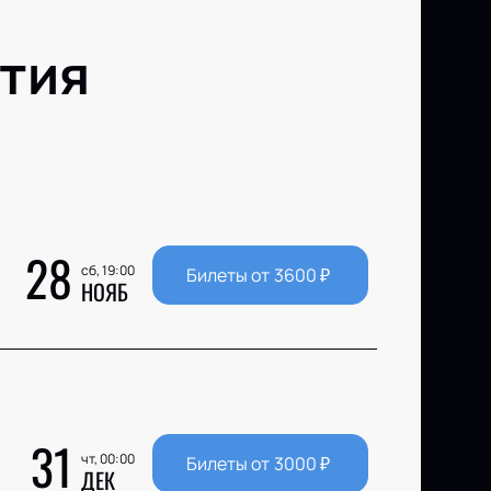
тия
28
сб, 19:00
Билеты от
3600
₽
НОЯБ
31
чт, 00:00
Билеты от
3000
₽
ДЕК