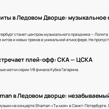
иты в Ледовом Дворце: музыкальное 
тербург станет центром музыкального праздника — Лолита
хитов и новых треков в уникальной атмосфере. Не пропуст
стречает плей-офф: СКА — ЦСКА
вые матчи серии 1/8 финала Кубка Гагарина.
man в Ледовом дворце: незабываемый
музыки на концерте Shaman «Ты моя» в Санкт-Петербурге.