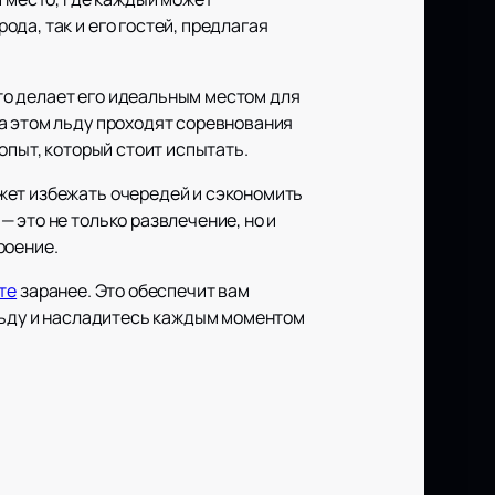
да, так и его гостей, предлагая
то делает его идеальным местом для
а этом льду проходят соревнования
опыт, который стоит испытать.
жет избежать очередей и сэкономить
 это не только развлечение, но и
роение.
те
заранее. Это обеспечит вам
 льду и насладитесь каждым моментом