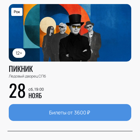
Рок
12+
ПИКНИК
Ледовый дворец СПб
28
сб, 19:00
НОЯБ
Билеты от
3600
₽