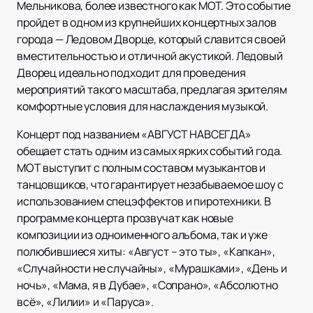
Мельникова, более известного как МОТ. Это событие
пройдет в одном из крупнейших концертных залов
города — Ледовом Дворце, который славится своей
вместительностью и отличной акустикой. Ледовый
Дворец идеально подходит для проведения
мероприятий такого масштаба, предлагая зрителям
комфортные условия для наслаждения музыкой.
Концерт под названием «АВГУСТ НАВСЕГДА»
обещает стать одним из самых ярких событий года.
МОТ выступит с полным составом музыкантов и
танцовщиков, что гарантирует незабываемое шоу с
использованием спецэффектов и пиротехники. В
программе концерта прозвучат как новые
композиции из одноименного альбома, так и уже
полюбившиеся хиты: «Август – это ты», «Капкан»,
«Случайности не случайны», «Мурашками», «День и
ночь», «Мама, я в Дубае», «Сопрано», «Абсолютно
всё», «Лилии» и «Паруса».