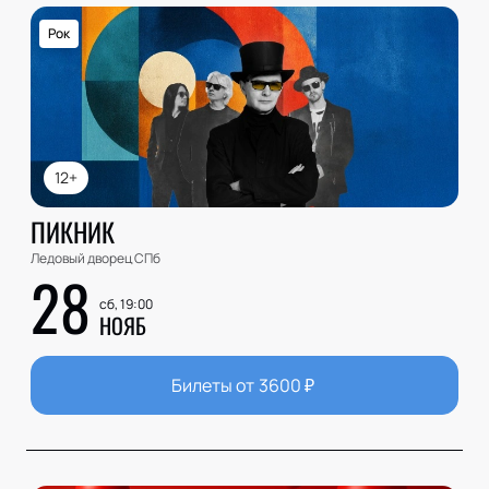
Рок
12+
ПИКНИК
Ледовый дворец СПб
28
сб, 19:00
НОЯБ
Билеты от
3600
₽