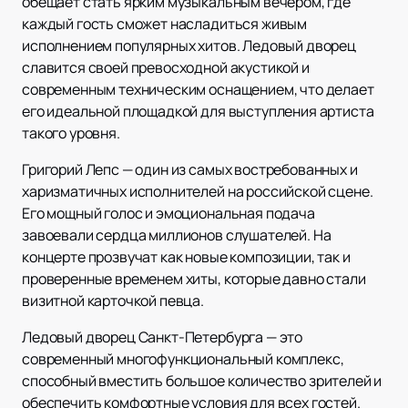
обещает стать ярким музыкальным вечером, где
каждый гость сможет насладиться живым
исполнением популярных хитов. Ледовый дворец
славится своей превосходной акустикой и
современным техническим оснащением, что делает
его идеальной площадкой для выступления артиста
такого уровня.
Григорий Лепс — один из самых востребованных и
харизматичных исполнителей на российской сцене.
Его мощный голос и эмоциональная подача
завоевали сердца миллионов слушателей. На
концерте прозвучат как новые композиции, так и
проверенные временем хиты, которые давно стали
визитной карточкой певца.
Ледовый дворец Санкт-Петербурга — это
современный многофункциональный комплекс,
способный вместить большое количество зрителей и
обеспечить комфортные условия для всех гостей.