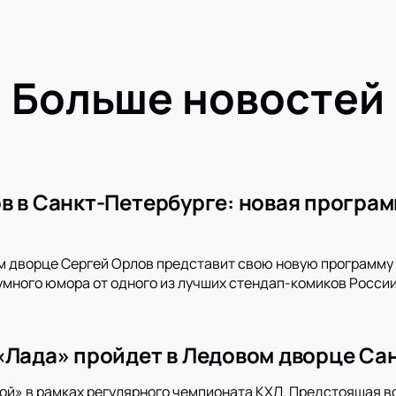
Больше новостей
в в Санкт-Петербурге: новая програм
м дворце Сергей Орлов представит свою новую программу 
умного юмора от одного из лучших стендап-комиков России.
«Лада» пройдет в Ледовом дворце Са
ой» в рамках регулярного чемпионата КХЛ. Предстоящая в