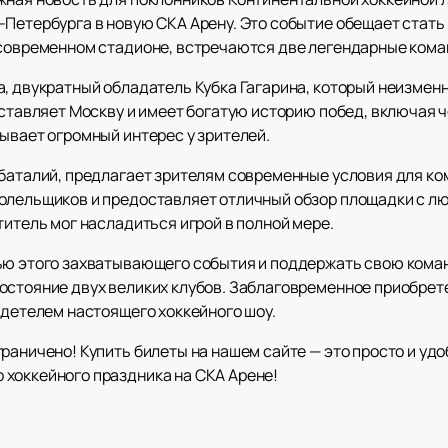
-Петербурга в новую СКА Арену. Это событие обещает стат
 современном стадионе, встречаются две легендарные кома
, двукратный обладатель Кубка Гагарина, который неизменн
едставляет Москву и имеет богатую историю побед, включая
ывает огромный интерес у зрителей.
 баталий, предлагает зрителям современные условия для ко
олельщиков и предоставляет отличный обзор площадки с лю
титель мог насладиться игрой в полной мере.
ью этого захватывающего события и поддержать свою коман
остояние двух великих клубов. Заблаговременное приобрет
идетелем настоящего хоккейного шоу.
раничено! Купить билеты на нашем сайте — это просто и уд
хоккейного праздника на СКА Арене!