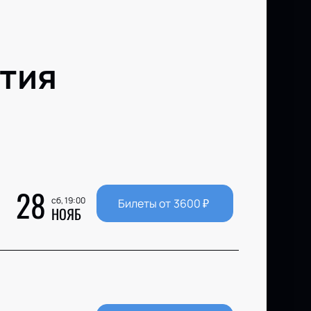
тия
28
сб, 19:00
Билеты от
3600
₽
НОЯБ