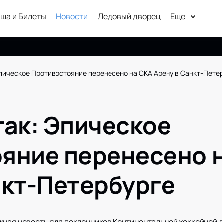
ша и Билеты
Новости
Ледовый дворец
Еще
Эпическое Противостояние перенесено на СКА Арену в Санкт-Пете
так: Эпическое
яние перенесено 
нкт-Петербурге
жная новость для поклонников Континентальной хоккейной л