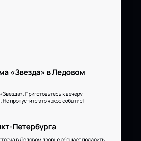
ма «Звезда» в Ледовом
«Звезда». Приготовьтесь к вечеру
 Не пропустите это яркое событие!
нкт-Петербурга
стреча в Ледовом дворце обещает подарить