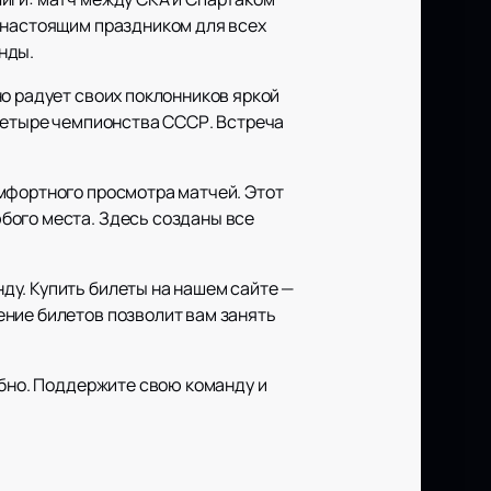
ь настоящим праздником для всех
нды.
о радует своих поклонников яркой
 четыре чемпионства СССР. Встреча
мфортного просмотра матчей. Этот
бого места. Здесь созданы все
ду. Купить билеты на нашем сайте —
ение билетов позволит вам занять
обно. Поддержите свою команду и