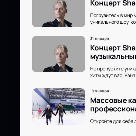
Концерт Sha
Погрузитесь в мир 
уникального шоу, к
31 января
Концерт Sha
музыкальны
Не пропустите уни
хиты ждут вас. Узн
18 января
Массовые ка
профессион
Откройте для себя 