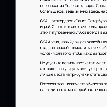
перенесен из Ледового дворца Санкт
болельщиков, ведь именно здесь, на
СКА — это гордость Санкт-Петербурга
игрой. Спартак, в свою очередь, пр
этих титулованных клубов всегда выз
СКА Арена, новый дом для хоккейных
стадион способен вместить тысячи б
условия для того, чтобы каждый посе
Не упустите возможность стать част
это ваш шанс увидеть вживую против
лучшие места на трибунах и стать св
Поторопитесь, количество билетов ог
насладитесь атмосферой настоящего 