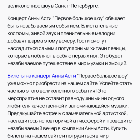
великолепное шоу в Санкт-Петербурге.
Концерт Анны Асти "Первое большое шоу" обещает
быть незабываемым событием. Блистательные
костюмы, живой звук и пленительные мелодии
добавят шарма этому вечеру. Гости смогут
насладиться самыми популярными хитами певицы,
которые влюбляют в себя с первых нот. Это будет
незабываемое путешествие в мир музыки и эмоций.
Билеты на концерт Анны Асти
"Первое большое шоу"
уже можно приобрести на нашем сайте. Успейте стать
частью этого великолепного события! Это
мероприятие не оставит равнодушными ни одного
любителя качественной и запоминающейся музыки.
Предвкушайте встречу с замечательной артисткой,
насладитесь неповторимой атмосферой и проведите
незабываемый вечер в компании Анны Асти. Купить
билеты на нашем сайте и погрузиться в мир