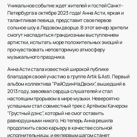
Уникальное событие ждет жителей и гостей Санкт-
Петербурга в октябре 2023 года! Анна Асти, яркая и
талантливая певица, представит свое первое
сольное шоу в Ледовом дворце. В этот вечер зрители
смогут насладиться грандиозным выступлением
артистки, испытать море положительных эмоций и
прочувствовать неповторимую атмосферу
музыкального праздника.
Анна Асти стала известной широкой публике
благодаря своей участию в группе Artik & Asti. Первый
альбом коллектива "РайОдинНаДвоих", вышедший в
2013 году, завоевал сердца слушателей и стал
настоящим прорывом в мире музыки. Невероятно
успешным стал совместный трек с Артёмом Качером
"Грустный дэнс", который не смог оставить
равнодушными никого. Но теперь Анна решила
продолжить свою карьеру в качестве сольной
исполнительницы, и ее первым шагом станет