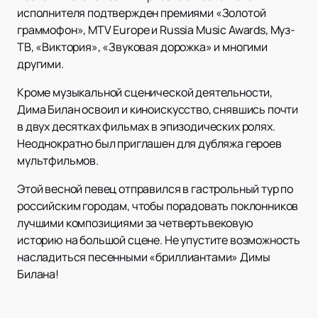
исполнителя подтвержден премиями «Золотой
граммофон», MTV Europe и Russia Music Awards, Муз-
ТВ, «Виктория», «Звуковая дорожка» и многими
другими.
Кроме музыкальной сценической деятельности,
Дима Билан освоил и киноискусство, снявшись почти
в двух десятках фильмах в эпизодических ролях.
Неоднократно был приглашен для дубляжа героев
мультфильмов.
Этой весной певец отправился в гастрольный тур по
российским городам, чтобы порадовать поклонников
лучшими композициями за четвертьвековую
историю на большой сцене. Не упустите возможность
насладиться песенными «бриллиантами» Димы
Билана!