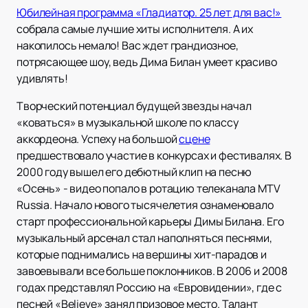
Юбилейная программа «Гладиатор. 25 лет для вас!»
собрала самые лучшие хиты исполнителя. А их
накопилось немало! Вас ждет грандиозное,
потрясающее шоу, ведь Дима Билан умеет красиво
удивлять!
Творческий потенциал будущей звезды начал
«коваться» в музыкальной школе по классу
аккордеона. Успеху на большой
сцене
предшествовало участие в конкурсах и фестивалях. В
2000 году вышел его дебютный клип на песню
«Осень» - видео попало в ротацию телеканала MTV
Russia. Начало нового тысячелетия ознаменовало
старт профессиональной карьеры Димы Билана. Его
музыкальный арсенал стал наполняться песнями,
которые поднимались на вершины хит-парадов и
завоевывали все больше поклонников. В 2006 и 2008
годах представлял Россию на «Евровидении», где с
песней «Believe» занял призовое место. Талант