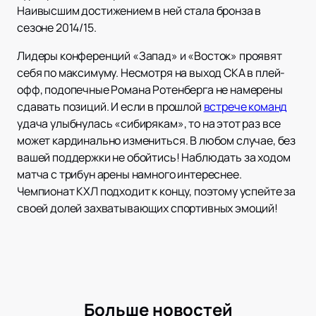
Наивысшим достижением в ней стала бронза в
сезоне 2014/15.
Лидеры конференций «Запад» и «Восток» проявят
себя по максимуму. Несмотря на выход СКА в плей-
офф, подопечные Романа Ротенберга не намерены
сдавать позиций. И если в прошлой
встрече команд
удача улыбнулась «сибирякам», то на этот раз все
может кардинально измениться. В любом случае, без
вашей поддержки не обойтись! Наблюдать за ходом
матча с трибун арены намного интереснее.
Чемпионат КХЛ подходит к концу, поэтому успейте за
своей долей захватывающих спортивных эмоций!
Больше новостей