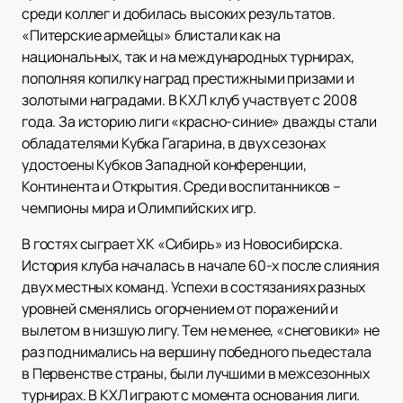
среди коллег и добилась высоких результатов.
«Питерские армейцы» блистали как на
национальных, так и на международных турнирах,
пополняя копилку наград престижными призами и
золотыми наградами. В КХЛ клуб участвует с 2008
года. За историю лиги «красно-синие» дважды стали
обладателями Кубка Гагарина, в двух сезонах
удостоены Кубков Западной конференции,
Континента и Открытия. Среди воспитанников –
чемпионы мира и Олимпийских игр.
В гостях сыграет ХК «Сибирь» из Новосибирска.
История клуба началась в начале 60-х после слияния
двух местных команд. Успехи в состязаниях разных
уровней сменялись огорчением от поражений и
вылетом в низшую лигу. Тем не менее, «снеговики» не
раз поднимались на вершину победного пьедестала
в Первенстве страны, были лучшими в межсезонных
турнирах. В КХЛ играют с момента основания лиги.