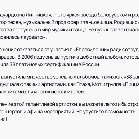
Эдуардовна Липницкая, — это яркая звезда белорусской и р
тор песен, музыкальный продюсер и танцовщица. Родившись в
тства погружена в мир музыки и танца. Её путь к славе нача
новилась лауреатом.
ешение отказаться от участия в «Евровидении» ради сотруд
арьеры. В 2006 году она выпустила дебютный альбом, котор
чила 38 платиновых сертификаций в России.
 выпустила множество успешных альбомов, таких как «38 за
дничала с такими артистами, как Птаха, Мот и группа «Пицца
тали хитами для многих исполнителей.
ление этой талантливой артистки, вы можете легко и быстр
концертов и афиша мероприятий. Не упустите возможность 
ии!