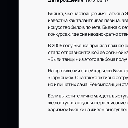
Дата рождения
:
1975-09-17
Бьянка, чьё настоящее имя Татьяна 
известна как талантливая певица, ав
искусство было в почёте, Бьянка с де
конкурсах, где она неоднократно ста
В 2005 году Бьянка приняла важное р
стало отправной точкой её сольной к
«Были танцы» из этого альбома полу
На протяжении своей карьеры Бьянка
«Гармония». Она также активно сотру
но и пишет их сама. Её композиции с
Если вы хотите лично увидеть выступ
же доступно актуальное расписание 
харизмой Бьянки на живом выступлен