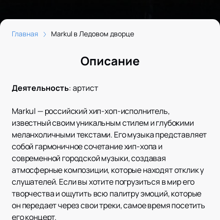
Главная
Markul в Ледовом дворце
Описание
Деятельность
:
артист
Markul — российский хип-хоп-исполнитель,
известный своим уникальным стилем и глубокими
меланхоличными текстами. Его музыка представляет
собой гармоничное сочетание хип-хопа и
современной городской музыки, создавая
атмосферные композиции, которые находят отклик у
слушателей. Если вы хотите погрузиться в мир его
творчества и ощутить всю палитру эмоций, которые
он передает через свои треки, самое время посетить
его концерт.