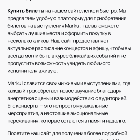
Купить билеты
на нашем сайте легко и быстро. Мы
предлагаем удобную платформу для приобретения
билетов на выступления Markul, где вы сможете
выбрать лучшие места и оформить покупку в
несколько кликов. Наш сайт предоставляет
актуальное расписание концертов и афишу, чтобы вы
всегда могли быть в курсе ближайших событий и не
пропустить возможность увидеть любимого
исполнителя вживую.
Markul славится своими живыми выступлениями, где
каждый трек обретает новое звучание благодаря
энергетике сцены и взаимодействию с аудиторией.
Его концерты — это не просто музыкальные
мероприятия, а настоящие эмоциональные
переживания, которые остаются в памяти надолго.
Посетите наш сайт для получения более подробной