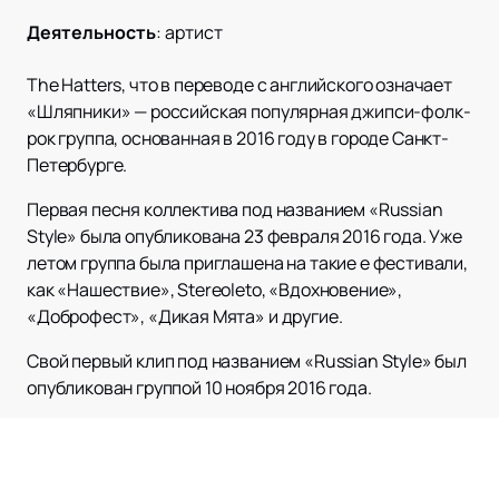
Деятельность
:
артист
The Hatters, что в переводе с английского означает
«Шляпники» — российская популярная джипси-фолк-
рок группа, основанная в 2016 году в городе Санкт-
Петербурге.
Первая песня коллектива под названием «Russian
Style» была опубликована 23 февраля 2016 года. Уже
летом группа была приглашена на такие е фестивали,
как «Нашествие», Stereoleto, «Вдохновение»,
«Доброфест», «Дикая Мята» и другие.
Свой первый клип под названием «Russian Style» был
опубликован группой 10 ноября 2016 года.
The Hatters причисляют себя к музыкально-
театральным проектам, а стиль музыки значительно
подвергался влиянию цыганской музыки, в