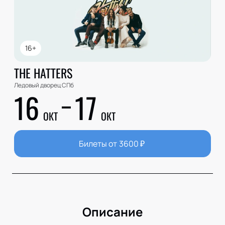
16+
THE HATTERS
Ледовый дворец СПб
16
17
ОКТ
ОКТ
Билеты от
3600
₽
Описание