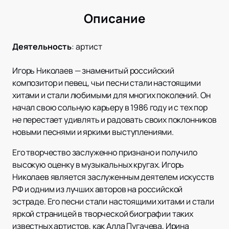
Описание
Деятельность
:
артист
Игорь Николаев — знаменитый российский
композитор и певец, чьи песни стали настоящими
хитами и стали любимыми для многих поколений. Он
начал свою сольную карьеру в 1986 году и с тех пор
не перестает удивлять и радовать своих поклонников
новыми песнями и яркими выступлениями.
Его творчество заслуженно признано и получило
высокую оценку в музыкальных кругах. Игорь
Николаев является заслуженным деятелем искусств
РФ и одним из лучших авторов на российской
эстраде. Его песни стали настоящими хитами и стали
яркой страницей в творческой биографии таких
известных артистов, как Алла Пугачева, Ирина