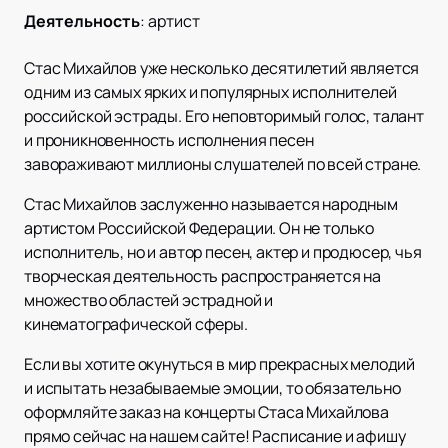
Деятельность
:
артист
Стас Михайлов уже несколько десятилетий является
одним из самых ярких и популярных исполнителей
российской эстрады. Его неповторимый голос, талант
и проникновенность исполнения песен
завораживают миллионы слушателей по всей стране.
Стас Михайлов заслуженно называется народным
артистом Российской Федерации. Он не только
исполнитель, но и автор песен, актер и продюсер, чья
творческая деятельность распространяется на
множество областей эстрадной и
кинематографической сферы.
Если вы хотите окунуться в мир прекрасных мелодий
и испытать незабываемые эмоции, то обязательно
оформляйте заказ на концерты Стаса Михайлова
прямо сейчас на нашем сайте! Расписание и афишу