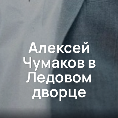
Алексей
Чумаков в
Ледовом
дворце