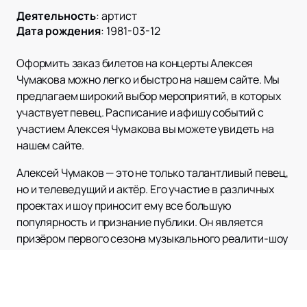
Деятельность
:
артист
Дата рождения
:
1981-03-12
Оформить заказ билетов на концерты Алексея
Чумакова можно легко и быстро на нашем сайте. Мы
предлагаем широкий выбор мероприятий, в которых
участвует певец. Расписание и афишу событий с
участием Алексея Чумакова вы можете увидеть на
нашем сайте.
Алексей Чумаков — это не только талантливый певец,
но и телеведущий и актёр. Его участие в различных
проектах и шоу приносит ему все большую
популярность и признание публики. Он является
призёром первого сезона музыкального реалити-шоу
«Народный артист» и победителем телевизионного
шоу перевоплощений «Один в один!». Также Алексей
Чумаков входил в состав жюри второго сезона этого
шоу.