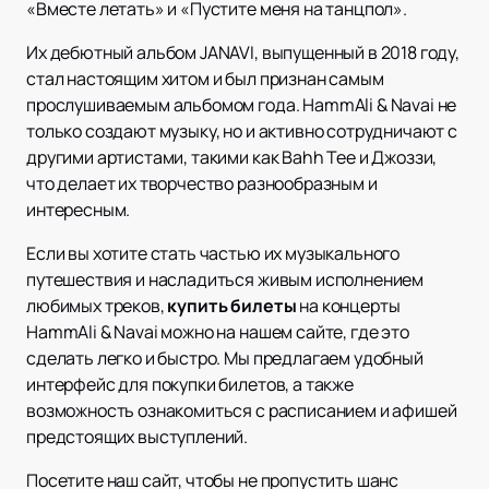
«Вместе летать» и «Пустите меня на танцпол».
Их дебютный альбом JANAVI, выпущенный в 2018 году,
стал настоящим хитом и был признан самым
прослушиваемым альбомом года. HammAli & Navai не
только создают музыку, но и активно сотрудничают с
другими артистами, такими как Bahh Tee и Джоззи,
что делает их творчество разнообразным и
интересным.
Если вы хотите стать частью их музыкального
путешествия и насладиться живым исполнением
любимых треков,
купить билеты
на концерты
HammAli & Navai можно на нашем сайте, где это
сделать легко и быстро. Мы предлагаем удобный
интерфейс для покупки билетов, а также
возможность ознакомиться с расписанием и афишей
предстоящих выступлений.
Посетите наш сайт, чтобы не пропустить шанс