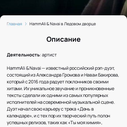
Главная
HammAli & Navai в Ледовом дворце
Описание
Деятельность
:
артист
HammAli & Navai — известный российский рэп-дуэт,
состоящий из Александра Громова и Наваи Бакирова,
который с 2016 года радует поклонников своими
хитами. Их уникальное звучание и проникновенные
тексты сделали их одними из самых популярных
исполнителей на современной музыкальной сцене.
Дуэт начал свою карьеру с трека «День в
календаре», и с тех пор их творческий путь полон
успешных релизов, таких как «Ты моя химия»,