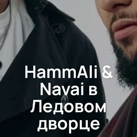
HammAli &
Navai в
Ледовом
дворце