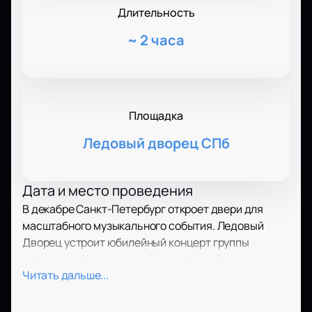
Длительность
~
2 часа
Площадка
Ледовый дворец СПб
Дата и место проведения
В декабре Санкт-Петербург откроет двери для
масштабного музыкального события. Ледовый
Дворец устроит юбилейный концерт группы
«Иванушки Интернешнл (International)» под
Читать дальше...
названием «30 солнечных лет на бис!». Гости
смогут насладиться творчеством любимых
артистов в самом центре культурной столицы