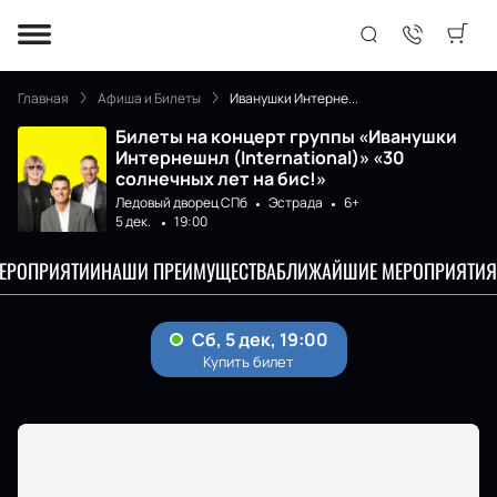
Главная
Афиша и Билеты
Иванушки Интерне...
Билеты на концерт группы «Иванушки
Интернешнл (International)» «30
солнечных лет на бис!»
Ледовый дворец СПб
Эстрада
6+
5 дек.
19:00
МЕРОПРИЯТИИ
НАШИ ПРЕИМУЩЕСТВА
БЛИЖАЙШИЕ МЕРОПРИЯТИЯ