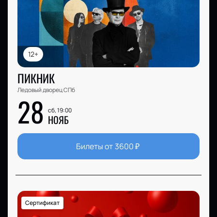
12+
ПИКНИК
Ледовый дворец СПб
28
сб, 19:00
НОЯБ
Билеты от
3600
₽
Сертификат