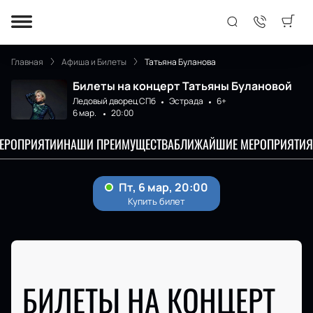
Главная
Афиша и Билеты
Татьяна Буланова
Билеты на концерт Татьяны Булановой
Ледовый дворец СПб
Эстрада
6+
6 мар.
20:00
МЕРОПРИЯТИИ
НАШИ ПРЕИМУЩЕСТВА
БЛИЖАЙШИЕ МЕРОПРИЯТИЯ
БИЛЕТЫ НА КОНЦЕРТ