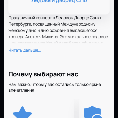
Ледовый дворец СПб
Праздничный концерт в Ледовом Дворце Санкт-
Петербурга, посвященный Международному
женскому дню и дню рождения выдающегося
тренера Алексея Мишина. Это уникальное ледовое
шоу, поставленное Ильей Авербухом, объединит
лучших фигуристов современности и подарит
Читать дальше...
зрителям незабываемые эмоции.
Ледовый Дворец СПБ — это современная
площадка, расположенная в сердце Санкт-
Почему выбирают нас
Петербурга, известная своим комфортом и
великолепной акустикой. Здесь регулярно
Нам важно, чтобы у вас остались только яркие
проходят масштабные спортивные и культурные
впечатления
мероприятия. В этот раз зрителей ждет особенное
шоу, в котором примут участие звезды мирового
фигурного катания, такие как Елизавета
Туктамышева, Евгения Медведева, Михаил Коляда