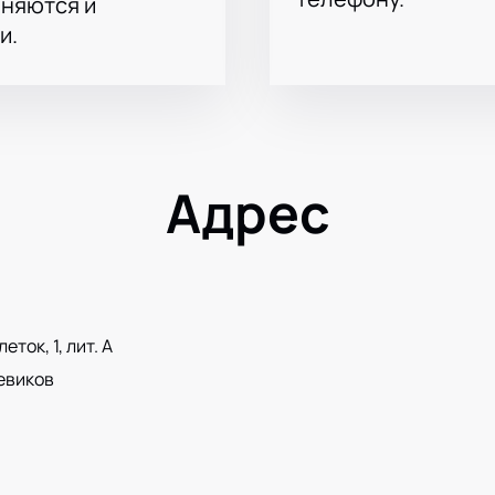
аняются и
и.
Адрес
ток, 1, лит. А
евиков