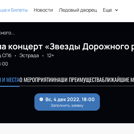
ша и Билеты
Новости
Ледовый дворец
Еще
ого...
на концерт «Звезды Дорожного 
ц СПб
Эстрада
12+
8:00
 И МЕСТА
О МЕРОПРИЯТИИ
НАШИ ПРЕИМУЩЕСТВА
БЛИЖАЙШИЕ М