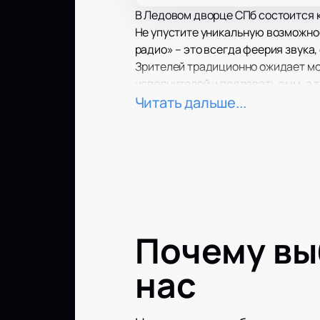
В Ледовом дворце СПб состоится 
Не упустите уникальную возможно
радио» – это всегда феерия звука
Зрителей традиционно ожидает мо
исполнителей и подпевать емм, а 
Большие экраны за сценой помогу
Читать дальше...
Почему в
нас