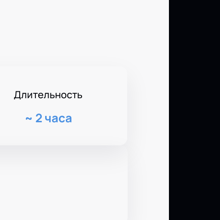
Длительность
~
2 часа