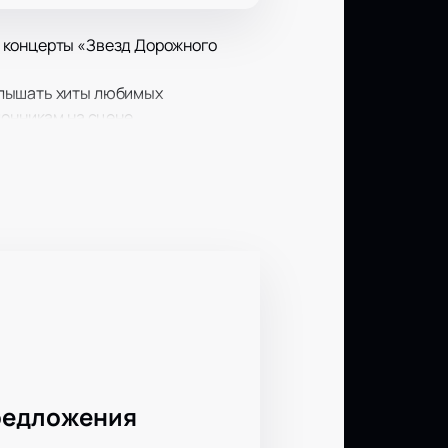
е концерты «Звезд Дорожного
слышать хиты любимых
лонникам на сцене.
бностях.
редложения