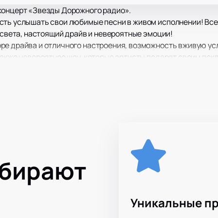
концерт «Звезды Дорожного радио».
сть услышать свои любимые песни в живом исполнении! Вс
, света, настоящий драйв и невероятные эмоции!
ре драйва и отличного настроения, возможность вживую у
также невероятное шоу, которые артисты подарят своим пок
т рассмотреть все происходящее на ней в мельчайших подро
ыбирают
Уникальные п