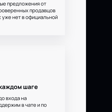
ые предложения от
проверенных продавцов
х уже нет в официальной
каждом шаге
до входа на
держим в чате и по