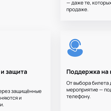
— даже те, которы
продаже.
 и защита
Поддержка на 
От выбора билета 
мероприятие — под
через защищённые
телефону.
аняются и
и.