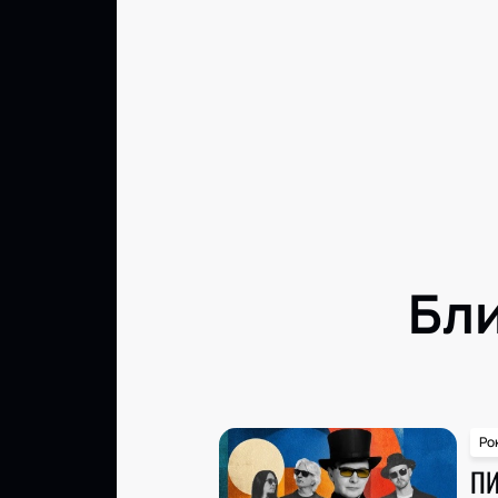
Бл
Ро
П