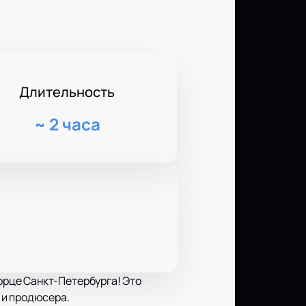
Длительность
~
2 часа
рце Санкт-Петербурга! Это
 и продюсера.