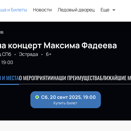
ша и Билеты
Новости
Ледовый дворец
Еще
ев
на концерт Максима Фадеева
ц СПб
Эстрада
6+
19:00
 И МЕСТА
О МЕРОПРИЯТИИ
НАШИ ПРЕИМУЩЕСТВА
БЛИЖАЙШИЕ М