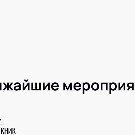
ижайшие мероприя
к
ИКНИК