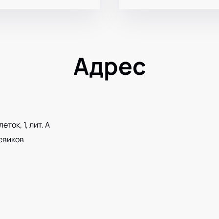
Адрес
ток, 1, лит. А
евиков