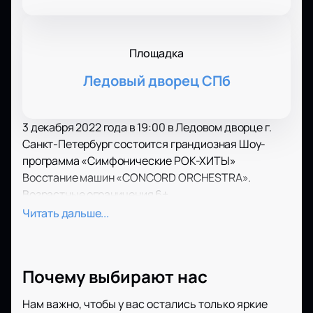
Площадка
Ледовый дворец СПб
3 декабря 2022 года в 19:00 в Ледовом дворце г.
Санкт-Петербург состоится грандиозная Шоу-
программа «Симфонические РОК-ХИТЫ»
Восстание машин «CONCORD ORCHESTRA».
Возрастные ограничения 6+.
Креативные, музыкально одаренные,
Читать дальше...
высокопрофессиональные российские и
европейские музыканты в ноябре 2015 года
создали первый в мире танцующий оркестр
Почему выбирают нас
«Concord Orchestra», что означает «гармония».
Образом рок-шоу неспроста стал Грифон –
Нам важно, чтобы у вас остались только яркие
существо, властвующее над небом и землей и